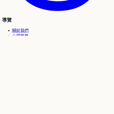
導覽
關於我們
心理服務
專業團隊
心理自評
常見問題
最新消息
預約諮商輔導
聯絡
admin@treecounseling.com
WhatsApp
+853 6277 2234
WeChat:
TreeCounseling
澳門
©
2026
樹心理工作室. All rights reserved.